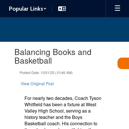
Skip
Popular Links
to
main
content
Contains
Balancing Books and
1
slides.
Basketball
Use
the
Posted Date: 10/01/25 (10:46 AM)
next
and
View Original Post
previous
buttons
to
For nearly two decades, Coach Tyson
navigate.
Whitfield has been a fixture at West
Valley High School, serving as a
history teacher and the Boys
Basketball coach. His connection to